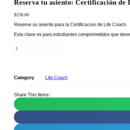
Reserva tu asiento: Certificación de
$
250.00
Reserve su asiento para la Certificacion de Life Coach.
Esta clase es para estudiantes comprometidos que dese
Reserva
tu
asiento:
Certificación
ADD TO CART
de
Life
Coach
Category
Life Coach
quantity
Share This Items :